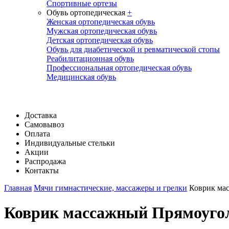
Спортивные ортезы
Обувь ортопедическая
+
Женская ортопедическая обувь
Мужская ортопедическая обувь
Детская ортопедическая обувь
Обувь для диабетической и ревматической стопы
Реабилитационная обувь
Профессиональная ортопедическая обувь
Медицинская обувь
Доставка
Самовывоз
Оплата
Индивидуальные стельки
Акции
Распродажа
Контакты
Главная
Мячи гимнастические, массажеры и грелки
Коврик ма
Коврик массажный Прямоуго