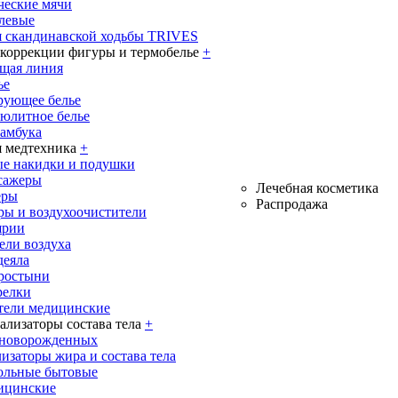
ческие мячи
олевые
я скандинавской ходьбы TRIVES
 коррекции фигуры и термобелье
+
щая линия
ье
рующее белье
юлитное белье
бамбука
 медтехника
+
е накидки и подушки
сажеры
Лечебная косметика
еры
Распродажа
ры и воздухоочистители
ярии
ели воздуха
деяла
ростыни
релки
тели медицинские
ализаторы состава тела
+
 новорожденных
изаторы жира и состава тела
ольные бытовые
ицинские