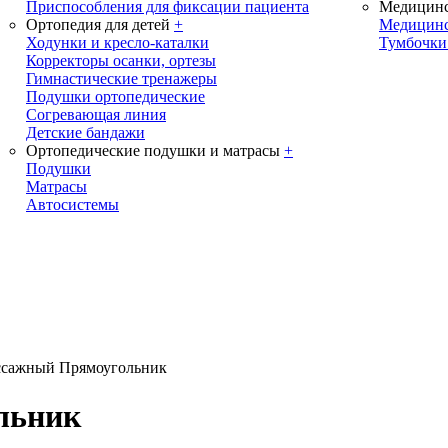
Приспособления для фиксации пациента
Медицинс
Ортопедия для детей
+
Медицинс
Ходунки и кресло-каталки
Тумбочки
Корректоры осанки, ортезы
Гимнастические тренажеры
Подушки ортопедические
Согревающая линия
Детские бандажи
Ортопедические подушки и матрасы
+
Подушки
Матрасы
Автосистемы
ссажный Прямоугольник
льник