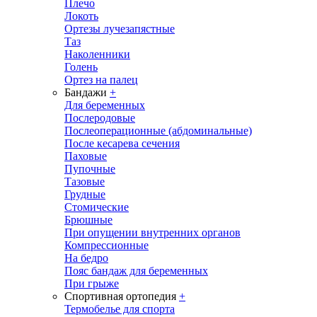
Плечо
Локоть
Ортезы лучезапястные
Таз
Наколенники
Голень
Ортез на палец
Бандажи
+
Для беременных
Послеродовые
Послеоперационные (абдоминальные)
После кесарева сечения
Паховые
Пупочные
Тазовые
Грудные
Стомические
Брюшные
При опущении внутренних органов
Компрессионные
На бедро
Пояс бандаж для беременных
При грыже
Спортивная ортопедия
+
Термобелье для спорта