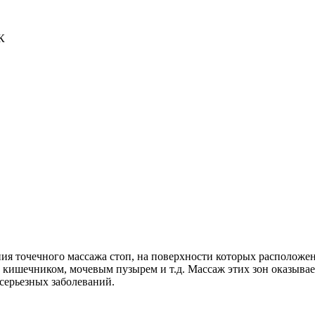
К
ия точечного массажа стоп, на поверхности которых расположе
, кишечником, мочевым пузырем и т.д. Массаж этих зон оказыв
серьезных заболеваний.