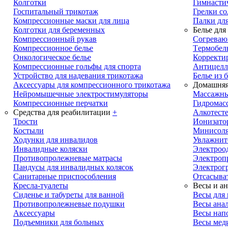
Колготки
Гимнасти
Госпитальный трикотаж
Грелки с
Компрессионные маски для лица
Палки дл
Колготки для беременных
Белье для
Компрессионный рукав
Cогреваю
Компрессионное белье
Tермобел
Онкологическое белье
Корректи
Компрессионные гольфы для спорта
Антицелл
Устройство для надевания трикотажа
Белье из 
Аксессуары для компрессионного трикотажа
Домашняя
Нейромышечные электростимуляторы
Массажны
Компрессионные перчатки
Гидромас
Средства для реабилитации
+
Алкотест
Трости
Ионизато
Костыли
Минисол
Ходунки для инвалидов
Увлажнит
Инвалидные коляски
Электроо
Противопролежневые матрасы
Электроп
Пандусы для инвалидных колясок
Электрог
Санитарные приспособления
Отсасыва
Кресла-туалеты
Весы и ан
Сиденье и табуреты для ванной
Весы для
Противопролежневые подушки
Весы анал
Аксессуары
Весы нап
Подъемники для больных
Весы мед