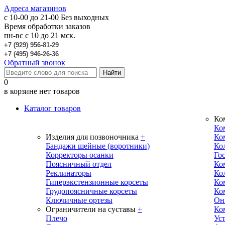
Адреса магазинов
c 10-00 до 21-00
Без выходных
Время обработки заказов
пн-вс с 10 до 21 мск.
+7 (929) 956-81-29
+7 (495) 946-26-36
Обратный звонок
0
в корзине нет товаров
Каталог товаров
Ко
Ко
Изделия для позвоночника
+
Ко
Бандажи шейные (воротники)
Ко
Корректоры осанки
Го
Поясничный отдел
Ко
Реклинаторы
Ко
Гиперэкстензионные корсеты
Ко
Грудопоясничные корсеты
Ко
Ключичные ортезы
Он
Ограничители на суставы
+
Ко
Плечо
Ус