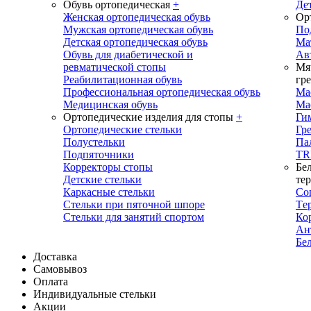
Обувь ортопедическая
+
Де
Женская ортопедическая обувь
Ор
Мужская ортопедическая обувь
По
Детская ортопедическая обувь
Ма
Обувь для диабетической и
Ав
ревматической стопы
Мя
Реабилитационная обувь
гр
Профессиональная ортопедическая обувь
Ма
Медицинская обувь
Ма
Ортопедические изделия для стопы
+
Ги
Ортопедические стельки
Гр
Полустельки
Па
Подпяточники
TR
Корректоры стопы
Бе
Детские стельки
те
Каркасные стельки
Cо
Стельки при пяточной шпоре
Tе
Стельки для занятий спортом
Ко
Ан
Бел
Доставка
Самовывоз
Оплата
Индивидуальные стельки
Акции