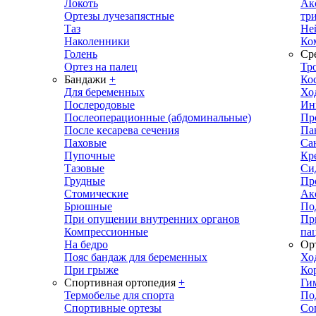
Локоть
Ак
Ортезы лучезапястные
тр
Таз
Не
Наколенники
Ко
Голень
Ср
Ортез на палец
Тр
Бандажи
+
Ко
Для беременных
Хо
Послеродовые
Ин
Послеоперационные (абдоминальные)
Пр
После кесарева сечения
Па
Паховые
Са
Пупочные
Кр
Тазовые
Си
Грудные
Пр
Стомические
Ак
Брюшные
По
При опущении внутренних органов
Пр
Компрессионные
па
На бедро
Ор
Пояс бандаж для беременных
Хо
При грыже
Ко
Спортивная ортопедия
+
Ги
Термобелье для спорта
По
Спортивные ортезы
Со