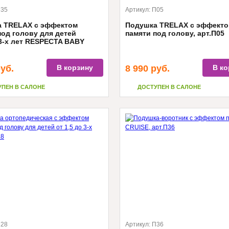
35
Артикул:
П05
 TRELAX с эффектом
Подушка TRELAX с эффект
под голову для детей
памяти под голову, арт.П05
3-х лет RESPECTA BABY
уб.
В корзину
8 990
руб.
В ко
УПЕН В САЛОНЕ
ДОСТУПЕН В САЛОНЕ
28
Артикул:
П36