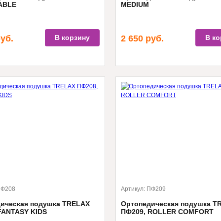
ABLE
MEDIUM
уб.
В корзину
2 650
руб.
В ко
Ф208
Артикул:
ПФ209
ическая подушка TRELAX
Ортопедическая подушка T
FANTASY KIDS
ПФ209, ROLLER COMFORT