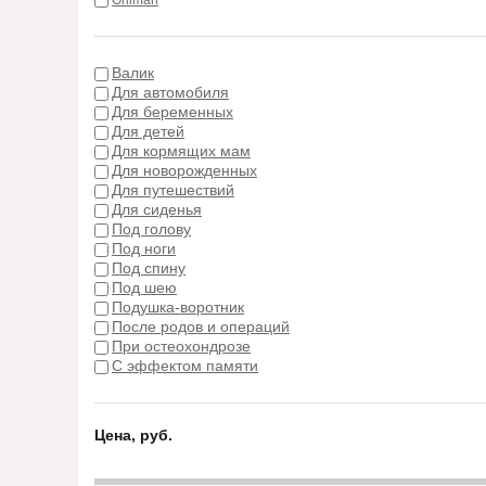
Orliman
Валик
Для автомобиля
Для беременных
Для детей
Для кормящих мам
Для новорожденных
Для путешествий
Для сиденья
Под голову
Под ноги
Под спину
Под шею
Подушка-воротник
После родов и операций
При остеохондрозе
С эффектом памяти
Цена, руб.