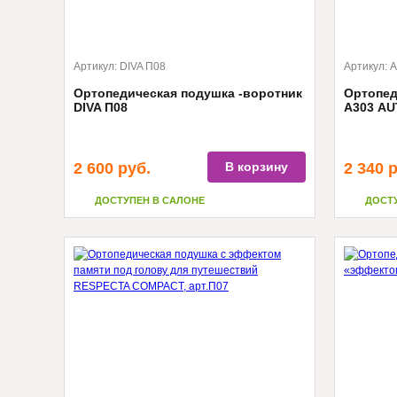
Артикул:
DIVA П08
Артикул:
А
Ортопедическая подушка -воротник
Ортопед
DIVA П08
А303 AU
2 600
руб.
В корзину
2 340
р
ДОСТУПЕН В САЛОНЕ
ДОСТ