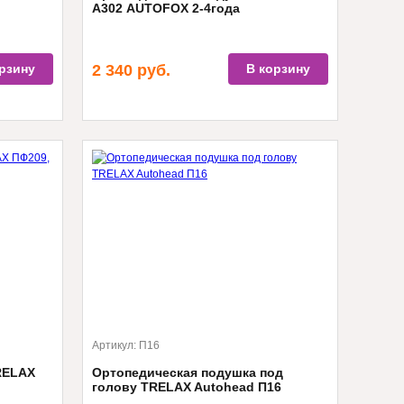
А302 AUTOFOX 2-4года
рзину
2 340
руб.
В корзину
Артикул:
П16
RELAX
Ортопедическая подушка под
голову TRELAX Autohead П16