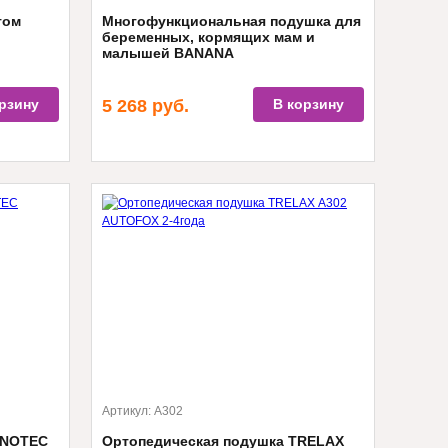
том
Многофункциональная подушка для
беременных, кормящих мам и
малышей BANANA
рзину
5 268
руб.
В корзину
Артикул:
А302
MNOTEC
Ортопедическая подушка TRELAX