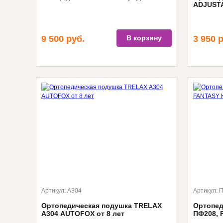
ADJUST
9 500
руб.
В корзину
3 950
р
Артикул:
А304
Артикул:
П
Ортопедическая подушка TRELAX
Ортопед
А304 AUTOFOX от 8 лет
ПФ208, 