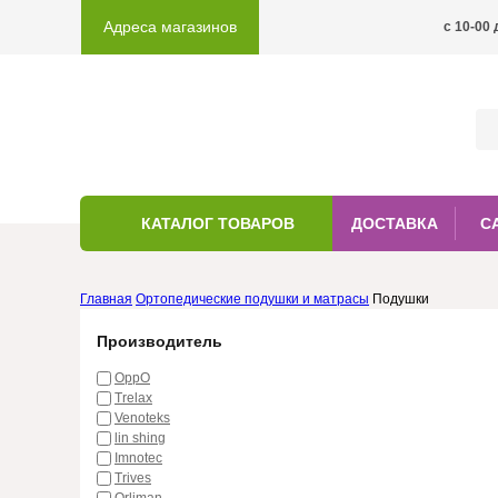
Адреса магазинов
c 10-00 
КАТАЛОГ ТОВАРОВ
ДОСТАВКА
С
Главная
Ортопедические подушки и матрасы
Подушки
Производитель
OppO
Trelax
Venoteks
lin shing
Imnotec
Trives