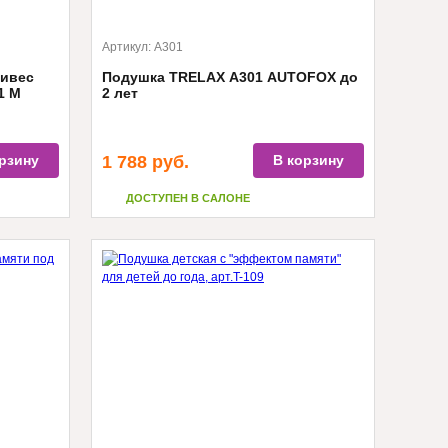
Артикул:
А301
ривес
Подушка TRELAX А301 AUTOFOX до
1 М
2 лет
рзину
1 788
руб.
В корзину
ДОСТУПЕН В САЛОНЕ