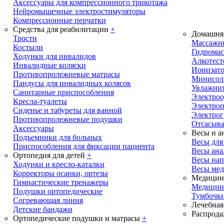
Аксессуары для компрессионного трикотажа
Нейромышечные электростимуляторы
Компрессионные перчатки
Средства для реабилитации
+
Домашня
Трости
Массажн
Костыли
Гидрома
Ходунки для инвалидов
Алкотест
Инвалидные коляски
Ионизато
Противопролежневые матрасы
Минисол
Пандусы для инвалидных колясок
Увлажнит
Санитарные приспособления
Электроо
Кресла-туалеты
Электро
Сиденье и табуреты для ванной
Электрог
Противопролежневые подушки
Отсасыва
Аксессуары
Весы и а
Подъемники для больных
Весы дл
Приспособления для фиксации пациента
Весы ана
Ортопедия для детей
+
Весы на
Ходунки и кресло-каталки
Весы ме
Корректоры осанки, ортезы
Медицинс
Гимнастические тренажеры
Медицин
Подушки ортопедические
Тумбочки
Согревающая линия
Лечебная
Детские бандажи
Распрода
Ортопедические подушки и матрасы
+