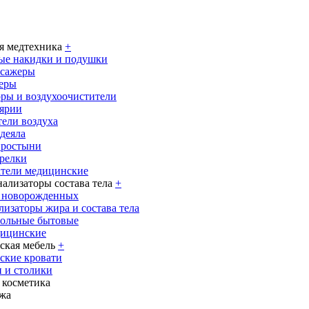
я медтехника
+
ые накидки и подушки
ссажеры
еры
ры и воздухоочистители
ярии
ели воздуха
деяла
простыни
релки
тели медицинские
нализаторы состава тела
+
я новорожденных
лизаторы жира и состава тела
польные бытовые
дицинские
кая мебель
+
ские кровати
 и столики
 косметика
жа