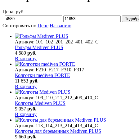
Цена, руб.
Сортировать по
Цене
Названию
Артикул:
101_102_201_202_401_402_С
Гольфы Mediven PLUS
4 589
руб.
В корзину
Артикул:
F210_F217_F310_F317
Колготки mediven FORTE
11 653
руб.
В корзину
Артикул:
109_110_211_212_409_410_С
Колготы Mediven PLUS
9 057
руб.
В корзину
Артикул:
113_114_213_214_413_414_C
Колготы для беременных Mediven PLUS
9 660
руб.