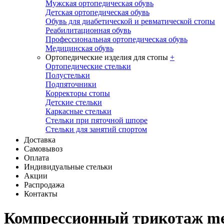
Мужская ортопедическая обувь
Детская ортопедическая обувь
Обувь для диабетической и ревматической стопы
Реабилитационная обувь
Профессиональная ортопедическая обувь
Медицинская обувь
Ортопедические изделия для стопы
+
Ортопедические стельки
Полустельки
Подпяточники
Корректоры стопы
Детские стельки
Каркасные стельки
Стельки при пяточной шпоре
Стельки для занятий спортом
Доставка
Самовывоз
Оплата
Индивидуальные стельки
Акции
Распродажа
Контакты
Компрессионный трикотаж med