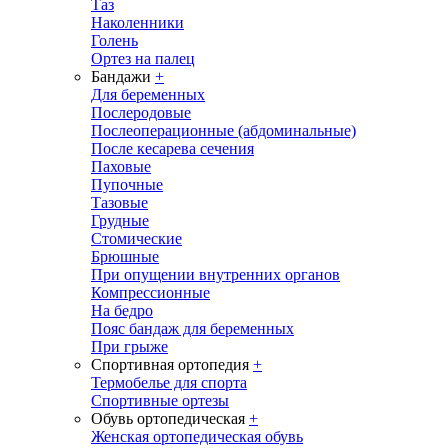
Таз
Наколенники
Голень
Ортез на палец
Бандажи
+
Для беременных
Послеродовые
Послеоперационные (абдоминальные)
После кесарева сечения
Паховые
Пупочные
Тазовые
Грудные
Стомические
Брюшные
При опущении внутренних органов
Компрессионные
На бедро
Пояс бандаж для беременных
При грыже
Спортивная ортопедия
+
Термобелье для спорта
Спортивные ортезы
Обувь ортопедическая
+
Женская ортопедическая обувь