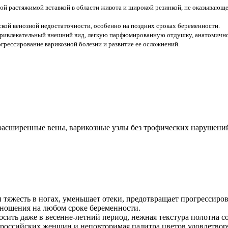
й растяжимой вставкой в области живота и широкой резинкой, не оказывающе
ой венозной недостаточности, особенно на поздних сроках беременности.
ривлекательный внешний вид, легкую парфюмированную отдушку, анатомичное 
грессирование варикозной болезни и развитие ее осложнений.
расширенные вены, варикозные узлы без трофических нарушени
тяжесть в ногах, уменьшает отеки, предотвращает прогрессиров
 ношения на любом сроке беременности.
сить даже в весенне-летний период, нежная текстура полотна со
 российских женщин и неповторимая палитра цветов удовлетвор