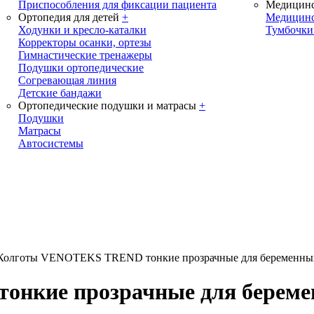
Приспособления для фиксации пациента
Медицинс
Ортопедия для детей
+
Медицинс
Ходунки и кресло-каталки
Тумбочки
Корректоры осанки, ортезы
Гимнастические тренажеры
Подушки ортопедические
Согревающая линия
Детские бандажи
Ортопедические подушки и матрасы
+
Подушки
Матрасы
Автосистемы
Колготы VENOTEKS TREND тонкие прозрачные для беременных 
кие прозрачные для беремен