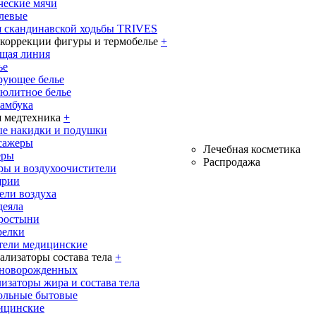
ческие мячи
олевые
я скандинавской ходьбы TRIVES
 коррекции фигуры и термобелье
+
щая линия
ье
рующее белье
юлитное белье
бамбука
 медтехника
+
е накидки и подушки
сажеры
Лечебная косметика
еры
Распродажа
ры и воздухоочистители
ярии
ели воздуха
деяла
ростыни
релки
тели медицинские
ализаторы состава тела
+
 новорожденных
изаторы жира и состава тела
ольные бытовые
ицинские