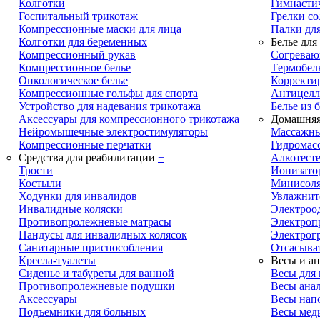
Колготки
Гимнасти
Госпитальный трикотаж
Грелки с
Компрессионные маски для лица
Палки дл
Колготки для беременных
Белье для
Компрессионный рукав
Cогреваю
Компрессионное белье
Tермобел
Онкологическое белье
Корректи
Компрессионные гольфы для спорта
Антицелл
Устройство для надевания трикотажа
Белье из 
Аксессуары для компрессионного трикотажа
Домашняя
Нейромышечные электростимуляторы
Массажны
Компрессионные перчатки
Гидромас
Средства для реабилитации
+
Алкотест
Трости
Ионизато
Костыли
Минисол
Ходунки для инвалидов
Увлажнит
Инвалидные коляски
Электроо
Противопролежневые матрасы
Электроп
Пандусы для инвалидных колясок
Электрог
Санитарные приспособления
Отсасыва
Кресла-туалеты
Весы и ан
Сиденье и табуреты для ванной
Весы для
Противопролежневые подушки
Весы анал
Аксессуары
Весы нап
Подъемники для больных
Весы мед