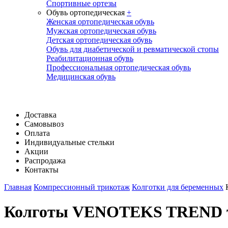
Спортивные ортезы
Обувь ортопедическая
+
Женская ортопедическая обувь
Мужская ортопедическая обувь
Детская ортопедическая обувь
Обувь для диабетической и ревматической стопы
Реабилитационная обувь
Профессиональная ортопедическая обувь
Медицинская обувь
Доставка
Самовывоз
Оплата
Индивидуальные стельки
Акции
Распродажа
Контакты
Главная
Компрессионный трикотаж
Колготки для беременных
Колготы VENOTEKS TREND тон