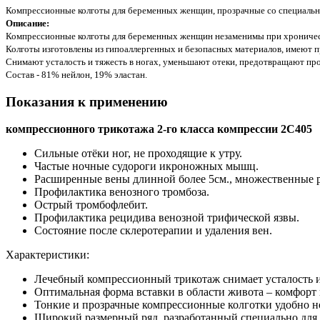
Компрессионные колготы для беременных женщин, прозрачные со специально
Описание:
Компрессионные колготы для беременных женщин незаменимы при хроническ
Колготы изготовлены из гипоаллергенных и безопасных материалов, имеют п
Снимают усталость и тяжесть в ногах, уменьшают отеки, предотвращают про
Состав - 81% нейлон, 19% эластан.
Показания к применению
компрессионного трикотажа 2-го класса компрессии 2С405
Сильные отёки ног, не проходящие к утру.
Частые ночные судороги икроножных мышц.
Расширенные вены длинной более 5см., множественные 
Профилактика венозного тромбоза.
Острый тромбофлебит.
Профилактика рецидива венозной трифической язвы.
Состояние после склеротерапии и удаления вен.
Характеристики:
Лечебный компрессионный трикотаж снимает усталость и 
Оптимальная форма вставки в области живота – комфорт
Тонкие и прозрачные компрессионные колготки удобно но
Широкий размерный ряд, разработанный специально для