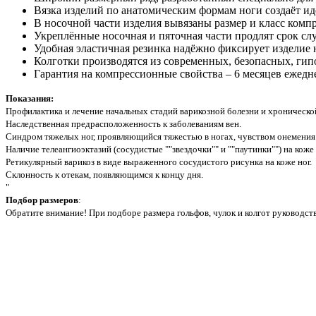
Вязка изделий по анатомическим формам ноги создаёт ид
В носочной части изделия вывязаны размер и класс компр
Укреплённые носочная и пяточная части продлят срок с
Удобная эластичная резинка надёжно фиксирует изделие на
Колготки производятся из современных, безопасных, ги
Гарантия на компрессионные свойства – 6 месяцев ежедн
Показания:
Профилактика и лечение начальных стадий варикозной болезни и хронической
Наследственная предрасположенность к заболеваниям вен.
Синдром тяжелых ног, проявляющийся тяжестью в ногах, чувством онемения
Наличие телеангиоэктазий (сосудистые ""звездочки"" и ""паутинки"") на коже 
Ретикулярный варикоз в виде выраженного сосудистого рисунка на коже ног.
Склонность к отекам, появляющимся к концу дня.
"
Подбор размеров
:
Обратите внимание! При подборе размера гольфов, чулок и колгот руководст