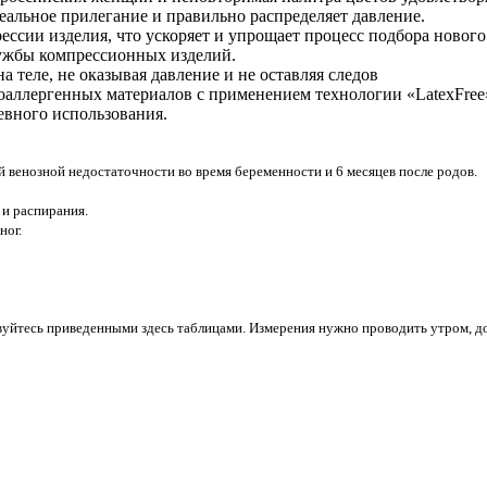
еальное прилегание и правильно распределяет давление.
ессии изделия, что ускоряет и упрощает процесс подбора новог
лужбы компрессионных изделий.
 теле, не оказывая давление и не оставляя следов
поаллергенных материалов с применением технологии «LatexFree
евного использования.
 венозной недостаточности во время беременности и 6 месяцев после родов.
 и распирания.
ног.
вуйтесь приведенными здесь таблицами. Измерения нужно проводить утром, до 