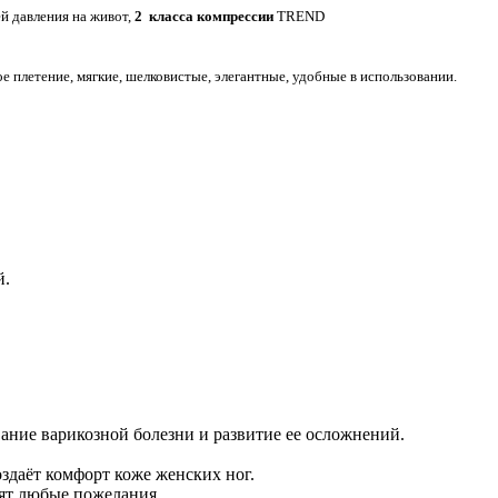
й давления на живот,
2 класса компрессии
TREND
плетение, мягкие, шелковистые, элегантные, удобные в использовании.
й.
ание варикозной болезни и развитие ее осложнений.
здаёт комфорт коже женских ног.
ят любые пожелания.