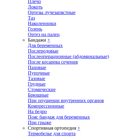
Плечо
Локоть
Ортезы лучезапястные
Таз
Наколенники
Голень
Ортез на палец
Бандажи
+
Для беременных
Послеродовые
Послеоперационные (абдоминальные)
После кесарева сечения
Паховые
Пупочные
Тазовые
Грудные
Стомические
Брюшные
При опущении внутренних органов
Компрессионные
На бедро
Пояс бандаж для беременных
При грыже
Спортивная ортопедия
+
Термобелье для спорта