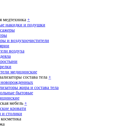
я медтехника
+
ые накидки и подушки
ссажеры
еры
ры и воздухоочистители
ярии
ели воздуха
деяла
простыни
релки
тели медицинские
нализаторы состава тела
+
я новорожденных
лизаторы жира и состава тела
польные бытовые
дицинские
кая мебель
+
ские кровати
 и столики
 косметика
жа