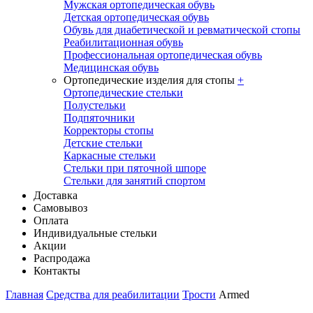
Мужская ортопедическая обувь
Детская ортопедическая обувь
Обувь для диабетической и ревматической стопы
Реабилитационная обувь
Профессиональная ортопедическая обувь
Медицинская обувь
Ортопедические изделия для стопы
+
Ортопедические стельки
Полустельки
Подпяточники
Корректоры стопы
Детские стельки
Каркасные стельки
Стельки при пяточной шпоре
Стельки для занятий спортом
Доставка
Самовывоз
Оплата
Индивидуальные стельки
Акции
Распродажа
Контакты
Главная
Средства для реабилитации
Трости
Armed