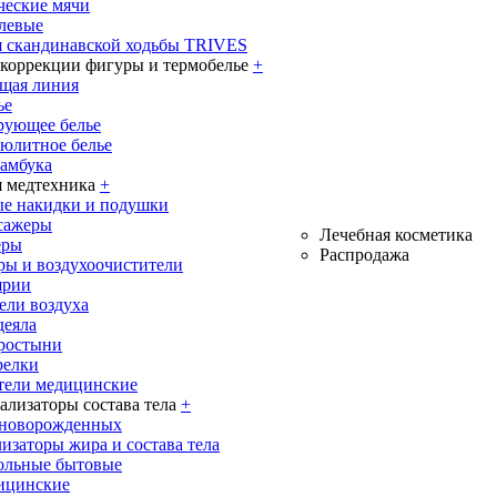
ческие мячи
олевые
я скандинавской ходьбы TRIVES
 коррекции фигуры и термобелье
+
щая линия
ье
рующее белье
юлитное белье
бамбука
 медтехника
+
е накидки и подушки
сажеры
Лечебная косметика
еры
Распродажа
ры и воздухоочистители
ярии
ели воздуха
деяла
ростыни
релки
тели медицинские
ализаторы состава тела
+
 новорожденных
изаторы жира и состава тела
ольные бытовые
ицинские