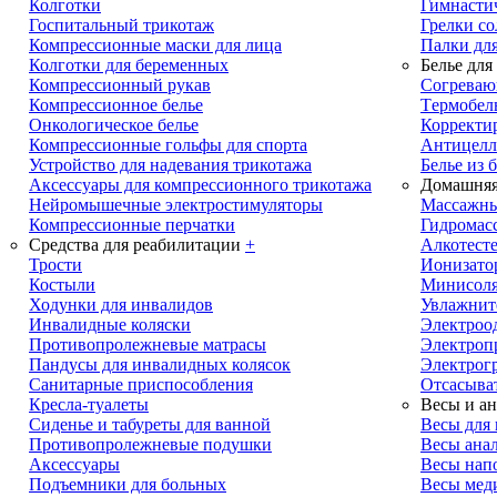
Колготки
Гимнасти
Госпитальный трикотаж
Грелки с
Компрессионные маски для лица
Палки дл
Колготки для беременных
Белье для
Компрессионный рукав
Cогреваю
Компрессионное белье
Tермобел
Онкологическое белье
Корректи
Компрессионные гольфы для спорта
Антицелл
Устройство для надевания трикотажа
Белье из 
Аксессуары для компрессионного трикотажа
Домашняя
Нейромышечные электростимуляторы
Массажны
Компрессионные перчатки
Гидромас
Средства для реабилитации
+
Алкотест
Трости
Ионизато
Костыли
Минисол
Ходунки для инвалидов
Увлажнит
Инвалидные коляски
Электроо
Противопролежневые матрасы
Электроп
Пандусы для инвалидных колясок
Электрог
Санитарные приспособления
Отсасыва
Кресла-туалеты
Весы и ан
Сиденье и табуреты для ванной
Весы для
Противопролежневые подушки
Весы анал
Аксессуары
Весы нап
Подъемники для больных
Весы мед