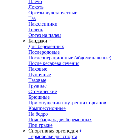
Плечо
Локоть
Ортезы лучезапястные
Таз
Наколенники
Голень
Ортез на палец
Бандажи
+
Для беременных
Послеродовые
Послеоперационные (абдоминальные)
После кесарева сечения
Паховые
Пупочные
Тазовые
Грудные
Стомические
Брюшные
При опущении внутренних органов
Компрессионные
На бедро
Пояс бандаж для беременных
При грыже
Спортивная ортопедия
+
Термобелье для спорта