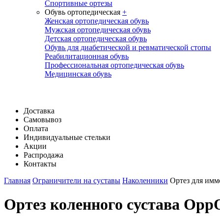
Спортивные ортезы
Обувь ортопедическая
+
Женская ортопедическая обувь
Мужская ортопедическая обувь
Детская ортопедическая обувь
Обувь для диабетической и ревматической стопы
Реабилитационная обувь
Профессиональная ортопедическая обувь
Медицинская обувь
Доставка
Самовывоз
Оплата
Индивидуальные стельки
Акции
Распродажа
Контакты
Главная
Ограничители на суставы
Наколенники
Ортез для имм
Ортез коленного сустава Opp