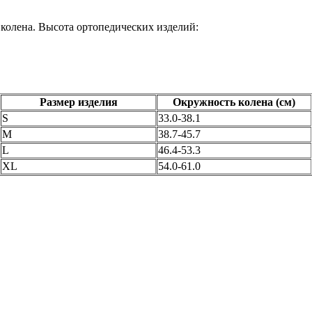
колена. Высота ортопедических изделий:
Размер изделия
Окружность колена (см)
S
33.0-38.1
M
38.7-45.7
L
46.4-53.3
XL
54.0-61.0