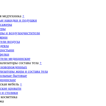
я медтехника
+
ые накидки и подушки
ссажеры
еры
ры и воздухоочистители
ярии
ели воздуха
деяла
простыни
релки
тели медицинские
нализаторы состава тела
+
я новорожденных
лизаторы жира и состава тела
польные бытовые
дицинские
кая мебель
+
ские кровати
 и столики
 косметика
жа