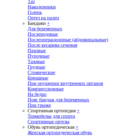
Таз
Наколенники
Голень
Ортез на палец
Бандажи
+
Для беременных
Послеродовые
Послеоперационные (абдоминальные)
После кесарева сечения
Паховые
Пупочные
Тазовые
Грудные
Стомические
Брюшные
При опущении внутренних органов
Компрессионные
На бедро
Пояс бандаж для беременных
При грыже
Спортивная ортопедия
+
Термобелье для спорта
Спортивные ортезы
Обувь ортопедическая
+
Женская ортопедическая обувь