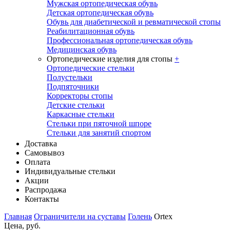
Мужская ортопедическая обувь
Детская ортопедическая обувь
Обувь для диабетической и ревматической стопы
Реабилитационная обувь
Профессиональная ортопедическая обувь
Медицинская обувь
Ортопедические изделия для стопы
+
Ортопедические стельки
Полустельки
Подпяточники
Корректоры стопы
Детские стельки
Каркасные стельки
Стельки при пяточной шпоре
Стельки для занятий спортом
Доставка
Самовывоз
Оплата
Индивидуальные стельки
Акции
Распродажа
Контакты
Главная
Ограничители на суставы
Голень
Ortex
Цена, руб.