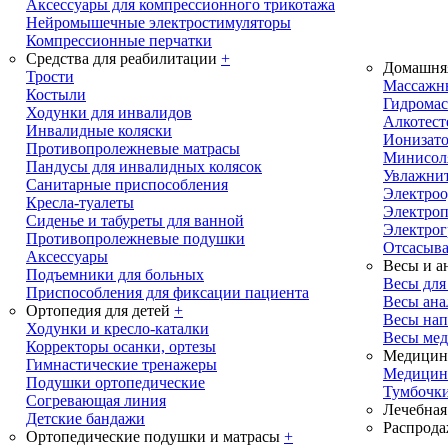
Аксессуары для компрессионного трикотажа
Нейромышечные электростимуляторы
Компрессионные перчатки
Средства для реабилитации
+
Домашня
Трости
Массажн
Костыли
Гидрома
Ходунки для инвалидов
Алкотест
Инвалидные коляски
Ионизато
Противопролежневые матрасы
Минисол
Пандусы для инвалидных колясок
Увлажнит
Санитарные приспособления
Электроо
Кресла-туалеты
Электро
Сиденье и табуреты для ванной
Электрог
Противопролежневые подушки
Отсасыва
Аксессуары
Весы и а
Подъемники для больных
Весы дл
Приспособления для фиксации пациента
Весы ана
Ортопедия для детей
+
Весы на
Ходунки и кресло-каталки
Весы ме
Корректоры осанки, ортезы
Медицинс
Гимнастические тренажеры
Медицин
Подушки ортопедические
Тумбочки
Согревающая линия
Лечебная
Детские бандажи
Распрода
Ортопедические подушки и матрасы
+