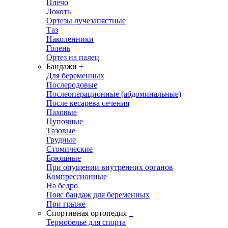
Плечо
Локоть
Ортезы лучезапястные
Таз
Наколенники
Голень
Ортез на палец
Бандажи
+
Для беременных
Послеродовые
Послеоперационные (абдоминальные)
После кесарева сечения
Паховые
Пупочные
Тазовые
Грудные
Стомические
Брюшные
При опущении внутренних органов
Компрессионные
На бедро
Пояс бандаж для беременных
При грыже
Спортивная ортопедия
+
Термобелье для спорта