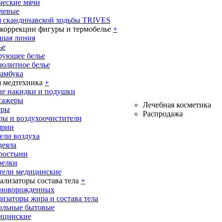
ческие мячи
олевые
я скандинавской ходьбы TRIVES
 коррекции фигуры и термобелье
+
щая линия
ье
рующее белье
юлитное белье
бамбука
 медтехника
+
е накидки и подушки
сажеры
Лечебная косметика
еры
Распродажа
ры и воздухоочистители
ярии
ели воздуха
деяла
ростыни
релки
тели медицинские
ализаторы состава тела
+
 новорожденных
изаторы жира и состава тела
ольные бытовые
ицинские