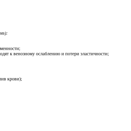
рт):
еменности;
водят к венозному ослаблению и потери эластичности;
ив крови);