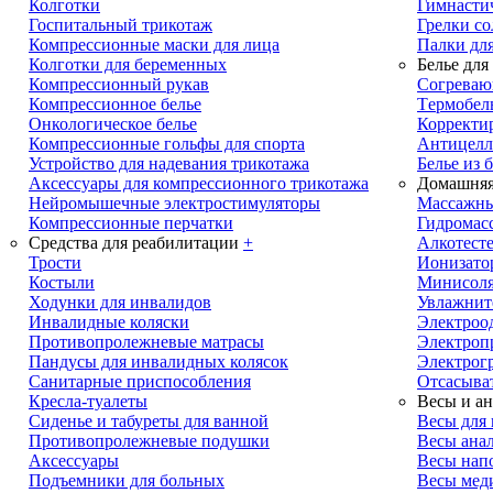
Колготки
Гимнасти
Госпитальный трикотаж
Грелки с
Компрессионные маски для лица
Палки дл
Колготки для беременных
Белье для
Компрессионный рукав
Cогреваю
Компрессионное белье
Tермобел
Онкологическое белье
Корректи
Компрессионные гольфы для спорта
Антицелл
Устройство для надевания трикотажа
Белье из 
Аксессуары для компрессионного трикотажа
Домашняя
Нейромышечные электростимуляторы
Массажны
Компрессионные перчатки
Гидромас
Средства для реабилитации
+
Алкотест
Трости
Ионизато
Костыли
Минисол
Ходунки для инвалидов
Увлажнит
Инвалидные коляски
Электроо
Противопролежневые матрасы
Электроп
Пандусы для инвалидных колясок
Электрог
Санитарные приспособления
Отсасыва
Кресла-туалеты
Весы и ан
Сиденье и табуреты для ванной
Весы для
Противопролежневые подушки
Весы анал
Аксессуары
Весы нап
Подъемники для больных
Весы мед