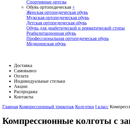
Спортивные ортезы
Обувь ортопедическая
+
Женская ортопедическая обувь
Мужская ортопедическая обувь
Детская ортопедическая обувь
Обувь для диабетической и ревматической стопы
Реабилитационная обувь
Профессиональная ортопедическая обувь
Медицинская обувь
Доставка
Самовывоз
Оплата
Индивидуальные стельки
Акции
Распродажа
Контакты
Главная
Компрессионный трикотаж
Колготки
I класс
Компресси
Компрессионные колготы с за