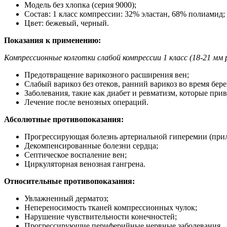
Модель без хлопка (серия 9000);
Состав: 1 класс компрессии: 32% эластан, 68% полиамид;
Цвет: бежевый, черный.
Показания к применению:
Компрессионные колготки слабой компрессии 1 класс (18-21 мм 
Предотвращение варикозного расширения вен;
Слабый варикоз без отеков, ранний варикоз во время бер
Заболевания, такие как диабет и ревматизм, которые при
Лечение после венозных операций.
Абсолютные противопоказания:
Прогрессирующая болезнь артериальной гиперемии (прил
Декомпенсированные болезни сердца;
Септическое воспаление вен;
Циркуляторная венозная гангрена.
Относительные противопоказания:
Увлажненный дерматоз;
Непереносимость тканей компрессионных чулок;
Нарушение чувствительности конечностей;
Прогрессирующие периферийные нервные заболевания.