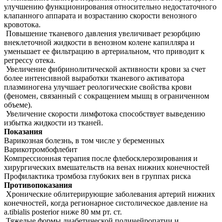
улучшению функционирования относительно недостаточного
клапанного аппарата и возрастанию скорости венозного
кровотока.
Повышение тканевого давления увеличивает резорбцию
внеклеточной жидкости в венозном колене капилляра и
уменьшает ее фильтрацию в артериальном, что приводит к
регрессу отека.
Увеличение фибринолитической активности крови за счет
более интенсивной выработки тканевого активатора
плазминогена улучшает реологические свойства крови
(феномен, связанный с сокращением мышц в ограниченном
объеме).
Увеличение скорости лимфотока способствует выведению
избытка жидкости из тканей.
Показания
Варикозная болезнь, в том числе у беременных
Варикотромбофлебит
Компрессионная терапия после флебосклерозирования и
хирургических вмешательств на венах нижних конечностей
Профилактика тромбоза глубоких вен в группах риска
Противопоказания
Хронические облитерирующие заболевания артерий нижних
конечностей, когда регионарное систолическое давление на
а.tibialis posterior ниже 80 мм рт. ст.
Тяжелые формы диабетической полинейропатии и