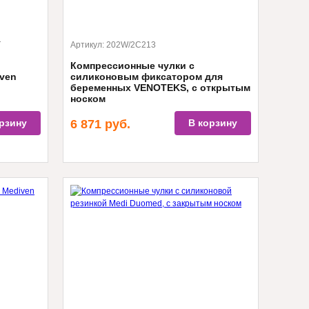
T
Артикул:
202W/2C213
Компрессионные чулки с
ven
силиконовым фиксатором для
беременных VENOTEKS, с открытым
носком
ия,
II класс компрессии, 26-32 мм.рт.ст.,
рзину
6 871
руб.
В корзину
яющая
непрозрачная ткань