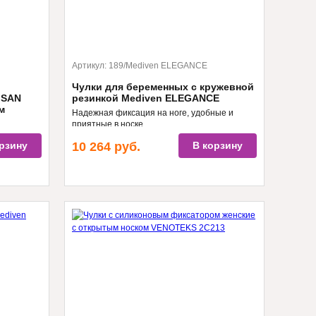
Артикул:
189/Mediven ELEGANCE
Чулки для беременных с кружевной
ISAN
резинкой Mediven ELEGANCE
м
Надежная фиксация на ноге, удобные и
приятные в носке
й внешний
рзину
10 264
руб.
В корзину
ь -