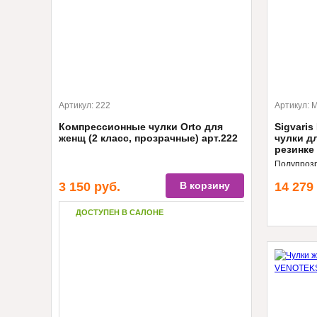
Артикул:
222
Артикул:
M
Компрессионные чулки Orto для
Sigvari
женщ (2 класс, прозрачные) арт.222
чулки д
резинке
Полупрозр
вида, I, I
3 150
руб.
В корзину
14 279
ДОСТУПЕН В САЛОНЕ