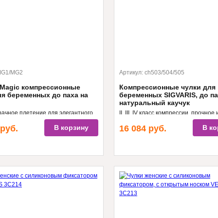
G1/MG2
Артикул:
ch503/504/505
s Magic компрессионные
Компрессионные чулки для
ля беременных до паха на
беременных SIGVARIS, до па
натуральный каучук
ачное плетение для элегантного
II, III, IV класс компрессии, прочное 
I классы компрессии
долговечное изделие, высшая сте
руб.
В корзину
16 084
руб.
В ко
лечебной эффективности