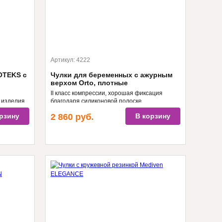
Артикул:
4222
OTEKS с
Чулки для беременных с ажурным
и
верхом Orto, плотные
II класс компрессии, хорошая фиксация
, изделия
благодаря силиконовой полоске
мощью доп.
рзину
2 860
руб.
В корзину