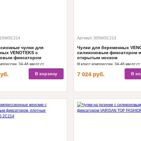
15W/3C214
Артикул:
305W/3С213
сионные чулки для
Чулки для беременных VEN
ных VENOTEKS с
силиконовым фиксатором 
новым фиксатором
открытым носком
омпрессии, 34-46 мм.рт.ст.,
III класс компрессии, 34-46 мм.рт.ст
ельный внешний вид,
плотные, их удобно надевать с по
уб.
В корзину
7 024
руб.
В ко
ргенные материалы
шелкового носочка