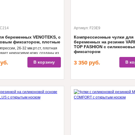
C214
Артикул:
F23E9
ля беременных VENOTEKS, с
Компрессионные чулки для
овым фиксатором, плотные
беременных на резинке VAR
TOP FASHION с силиконовы
омпрессии, 26-32 мм.рт.ст, плотная
фиксатором
ывает некрасивую кожу, созданы из
генных материалов
I, II классы компрессии, элегантны
уб.
В корзину
3 350
руб.
В ко
вид, эффективность. Производител
Италия