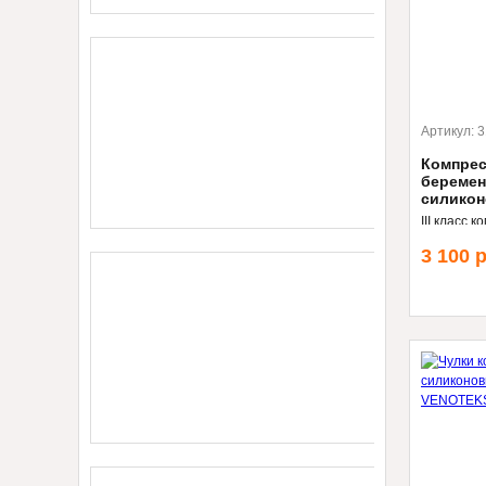
Артикул:
3
Компрес
беремен
силико
III класс к
привлекат
3 100
р
гипоалле