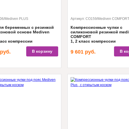
06/Mediven PLUS
Артикул:
CO159/Mediven COMFOR
ля беременных с резинкой
Компрессионные чулки с
коновой основе Mediven
силиконовой резинкой medi
COMFORT
класс компрессии
1, 2 класс компрессии
ая носочная и пяточная часть,
Легко надеваются, удобная фиксац
руб.
В корзину
9 601
руб.
В ко
ойчивая вязка, дышащий материал
технология производства, позвол
коже дышать