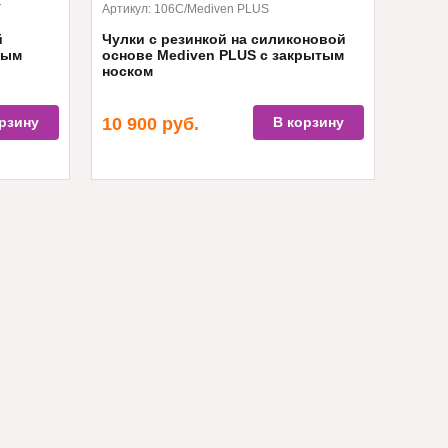
T
Артикул:
106C/Mediven PLUS
й
Чулки с резинкой на силиконовой
тым
основе Mediven PLUS с закрытым
носком
рзину
10 900
руб.
В корзину