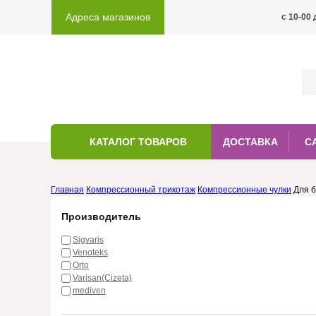
Адреса магазинов
c 10-00 
КАТАЛОГ ТОВАРОВ
ДОСТАВКА
С
Главная
Компрессионный трикотаж
Компрессионные чулки
Для 
Производитель
Sigvaris
Venoteks
Orto
Varisan(Cizeta)
mediven