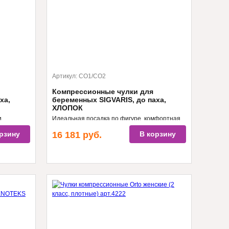
Артикул:
CO1/CO2
Компрессионные чулки для
ха,
беременных SIGVARIS, до паха,
ХЛОПОК
и
Идеальная посадка по фигуре, комфортная
пень
носка, I, II классы компрессии
рзину
16 181
руб.
В корзину