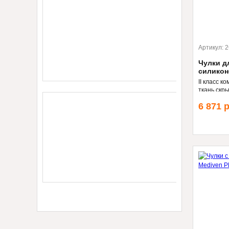
Артикул:
2
Чулки д
силикон
II класс к
ткань скр
гипоаллер
6 871
р