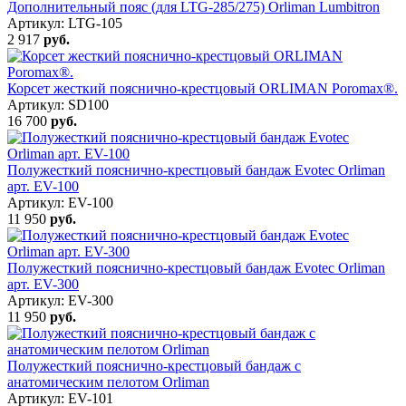
Дополнительный пояс (для LTG-285/275) Orliman Lumbitron
Артикул: LTG-105
2 917
руб.
Корсет жесткий пояснично-крестцовый ORLIMAN Poromax®.
Артикул: SD100
16 700
руб.
Полужесткий пояснично-крестцовый бандаж Evotec Orliman
арт. EV-100
Артикул: EV-100
11 950
руб.
Полужесткий пояснично-крестцовый бандаж Evotec Orliman
арт. EV-300
Артикул: EV-300
11 950
руб.
Полужесткий пояснично-крестцовый бандаж с
анатомическим пелотом Orliman
Артикул: EV-101