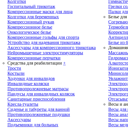
Колготки
Гимнасти
Госпитальный трикотаж
Грелки с
Компрессионные маски для лица
Палки дл
Колготки для беременных
Белье для
Компрессионный рукав
Cогреваю
Компрессионное белье
Tермобел
Онкологическое белье
Корректи
Компрессионные гольфы для спорта
Антицелл
Устройство для надевания трикотажа
Белье из 
Аксессуары для компрессионного трикотажа
Домашняя
Нейромышечные электростимуляторы
Массажны
Компрессионные перчатки
Гидромас
Средства для реабилитации
+
Алкотест
Трости
Ионизато
Костыли
Минисол
Ходунки для инвалидов
Увлажнит
Инвалидные коляски
Электроо
Противопролежневые матрасы
Электроп
Пандусы для инвалидных колясок
Электрог
Санитарные приспособления
Отсасыва
Кресла-туалеты
Весы и ан
Сиденье и табуреты для ванной
Весы для
Противопролежневые подушки
Весы анал
Аксессуары
Весы нап
Подъемники для больных
Весы мед