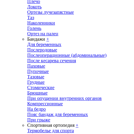
Плечо
Локоть
Ортезы лучезапястные
Таз
Наколенники
Голень
Ортез на палец
Бандажи
+
Для беременных
Послеродовые
Послеоперационные (абдоминальные)
После кесарева сечения
Паховые
Пупочные
Тазовые
Грудные
Стомические
Брюшные
При опущении внутренних органов
Компрессионные
На бедро
Пояс бандаж для беременных
При грыже
Спортивная ортопедия
+
Термобелье для спорта