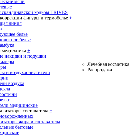
ческие мячи
олевые
я скандинавской ходьбы TRIVES
 коррекции фигуры и термобелье
+
щая линия
ье
рующее белье
юлитное белье
бамбука
 медтехника
+
е накидки и подушки
сажеры
Лечебная косметика
еры
Распродажа
ры и воздухоочистители
ярии
ели воздуха
деяла
ростыни
релки
тели медицинские
ализаторы состава тела
+
 новорожденных
изаторы жира и состава тела
ольные бытовые
ицинские