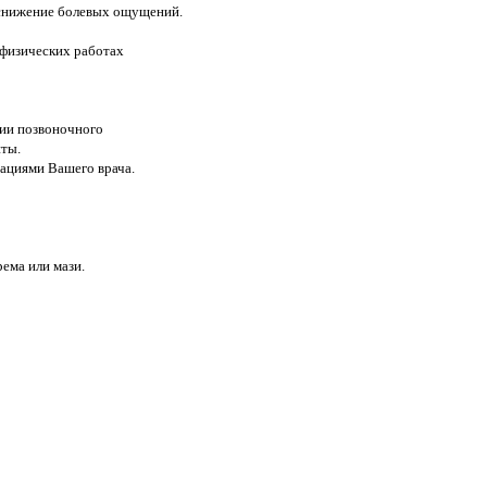
 снижение болевых ощущений.
 физических работах
ии позвоночного
нты.
дациями Вашего врача.
ема или мази.