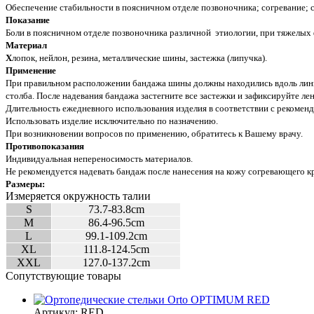
Обеспечение стабильности в поясничном отделе позвоночника; согревание;
Показание
Боли в поясничном отделе позвоночника различной
этиологии, при тяжелых
Материал
Х
лопок, нейлон, резина, металлические шины, застежка (липучка).
Применение
При правильном расположении бандажа шины должны находились вдоль лин
столба. После надевания бандажа застегните все застежки и зафиксируйте ле
Длительность ежедневного использования изделия в соответствии с рекомен
Использовать изделие исключительно по назначению.
При возникновении вопросов по применению, обратитесь к Вашему врачу.
Противопоказания
Индивидуальная непереносимость материалов.
Не рекомендуется надевать бандаж после нанесения на кожу согревающего кр
Размеры:
Измеряется окружность талии
S
73.7-83.8cm
M
86.4-96.5cm
L
99.1-109.2cm
XL
111.8-124.5cm
XXL
127.0-137.2cm
Сопутствующие товары
Артикул:
RED