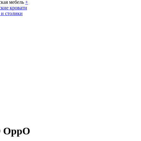
кая мебель
+
кие кровати
 и столики
69 OppO