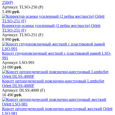
250(P)
Артикул: TLSO-250 (P)
5 490
руб.
Корректор осанки усиленный (2 ребра жесткости) Orlett
TLSO-251 (F)
Артикул: TLSO-251 (F)
8 990
руб.
Корсет грудопоясничный жесткий с пластиковой рамой LSO-
991
Артикул: LSO-991
24 090
руб.
Корсет ортопедический пояснично-крестцовый LumboSet
Orlett DLSS-4000F
Артикул: DLSS-4000 (F)
16 490
руб.
Корсет ортопедический пояснично-крестцовый жесткий Orlett
LSO-981