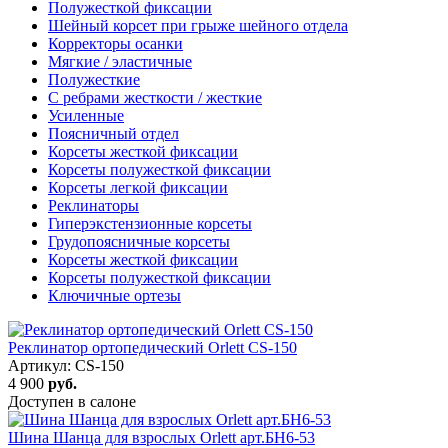
Полужесткой фиксации
Шейный корсет при грыже шейного отдела
Корректоры осанки
Мягкие / эластичные
Полужесткие
С ребрами жесткости / жесткие
Усиленные
Поясничный отдел
Корсеты жесткой фиксации
Корсеты полужесткой фиксации
Корсеты легкой фиксации
Реклинаторы
Гиперэкстензионные корсеты
Грудопоясничные корсеты
Корсеты жесткой фиксации
Корсеты полужесткой фиксации
Ключичные ортезы
Реклинатор ортопедический Orlett CS-150
Артикул: CS-150
4 900
руб.
Доступен в салоне
Шина Шанца для взрослых Orlett арт.БН6-53