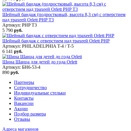
Шейный бандаж (подростковый, высота 8,3 см) с отверстием
над трахеей Orlett PHP T3
Артикул: PHP T3
5 790
руб.
Шейный бандаж с отверстием над трахеей Orlett PHP
Артикул: PHILADELPHIA T-4 / T-5
6 141
руб.
Шина Шанца для детей до года Orlett
Артикул: БН6-53-4
890
руб.
Партнеры
Сотрудничество
Индивидуальные стельки
Контакты
Вакансии
Акции
Подбор размера
Отзывы
Адреса магазинов